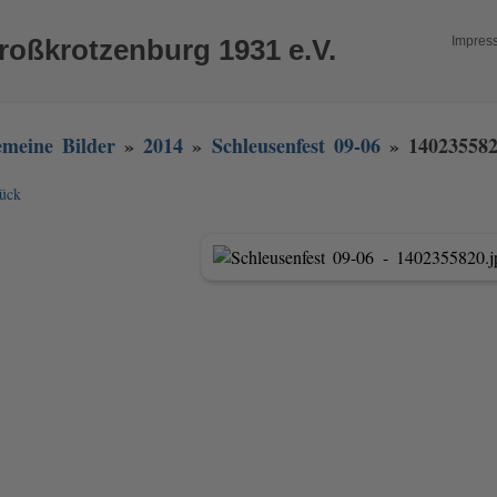
roßkrotzenburg 1931 e.V.
Impres
emeine Bilder
»
2014
»
Schleusenfest 09-06
» 140235582
ück